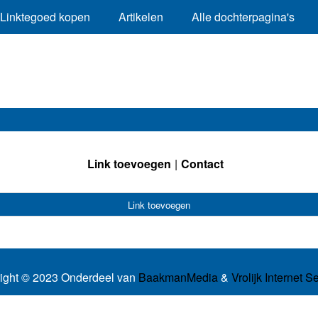
Linktegoed kopen
Artikelen
Alle dochterpagina's
Link toevoegen
Contact
Link toevoegen
ight © 2023 Onderdeel van
BaakmanMedia
&
Vrolijk Internet S